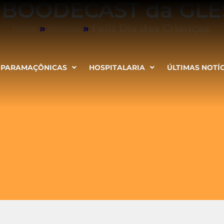
ª BOODECAST da GLE
»
»
Feliz Dia das Crianças
Home
Notícias
PARAMAÇÔNICAS
HOSPITALARIA
ÚLTIMAS NOTÍ