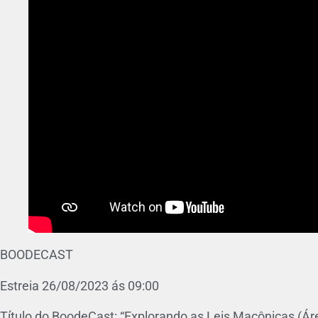
BOODECAST
Estreia 26/08/2023 ás 09:00
Título do BoodeCast: “Explorando as Leis Maçônicas (Áre