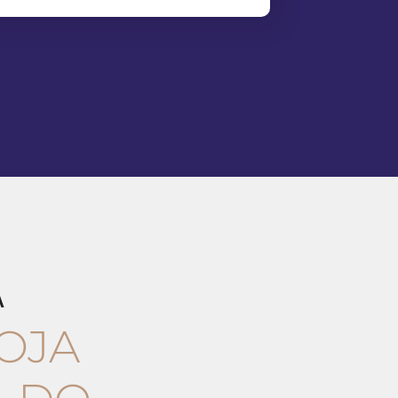
A
OJA