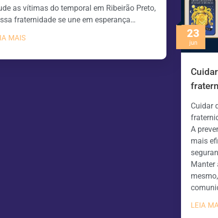
ude as vítimas do temporal em Ribeirão Preto,
ssa fraternidade se une em esperança…
23
IA MAIS
jun
Cuida
frater
Cuidar 
fratern
A preve
mais ef
seguran
Manter 
mesmo, 
comuni
LEIA MA