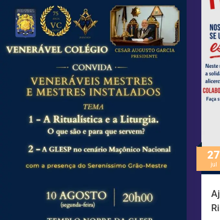
27
jul
A
Ri