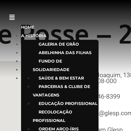
e Posse – 
HOME
A HISTÓRIA
PARAMAÇÔNICAS
GALERIA DE GRÃO
HOSPITALARIA
MESTRES
ABELHINHA DAS FILHAS
ÚLTIMAS NOTÍCIAS
DE JÓ
FUNDO DE
CONTATO
SOLIDARIEDADE
AMEM
R. São Joaquim, 138
INTRANET
BODES DO ASFALTO
SAÚDE & BEM ESTAR
SP, 01508-000
ESCOTEIROS DO BRASIL
PARCERIAS & CLUBE DE
VANTAGENS
ESCUDEIROS
(11) 3346-8399
ESTRELA DO ORIENTE
EDUCAÇÃO PROFISSIONAL
FILHAS DE JÓ
RECOLOCAÇÃO
contato@glesp.com
PROFISSIONAL
LOWTONS
ORDEM ARCO-ÍRIS
Instagram Glesp