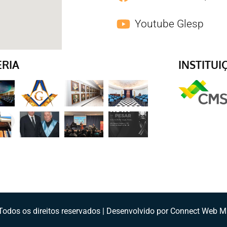
Youtube Glesp
ERIA
INSTITUI
odos os direitos reservados | Desenvolvido por Connect Web M