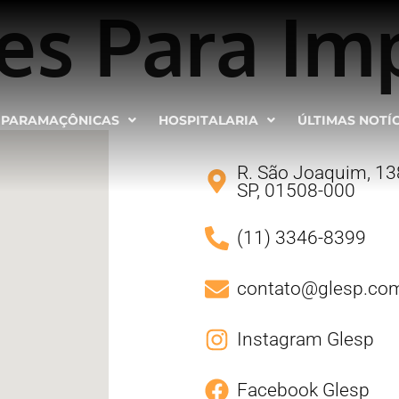
ões Para Im
PARAMAÇÔNICAS
HOSPITALARIA
ÚLTIMAS NOTÍ
R. São Joaquim, 138
SP, 01508-000
(11) 3346-8399
contato@glesp.com
Instagram Glesp
Facebook Glesp