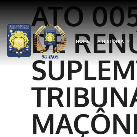
ATO 005
DE RENÚ
HOME
A HISTÓRIA
SUPLEM
TRIBUN
MAÇÔN