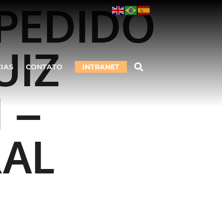
 PEDIDO
UIZ
CIAS
CONTATO
INTRANET
 –
RAL