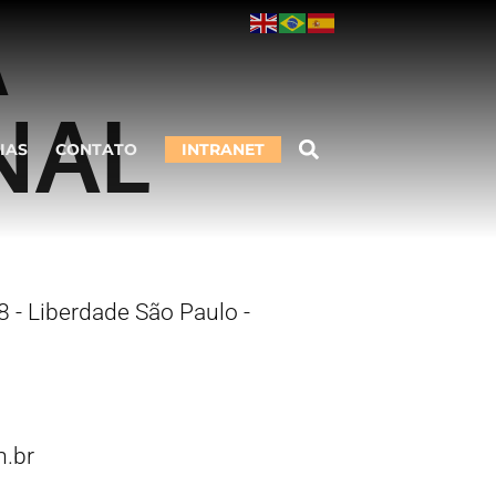
A
NAL
IAS
CONTATO
INTRANET
 - Liberdade São Paulo -
.br