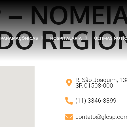
9 – NOMEI
DO REGIO
PARAMAÇÔNICAS
HOSPITALARIA
ÚLTIMAS NOTÍC
R. São Joaquim, 138
SP, 01508-000
(11) 3346-8399
contato@glesp.com