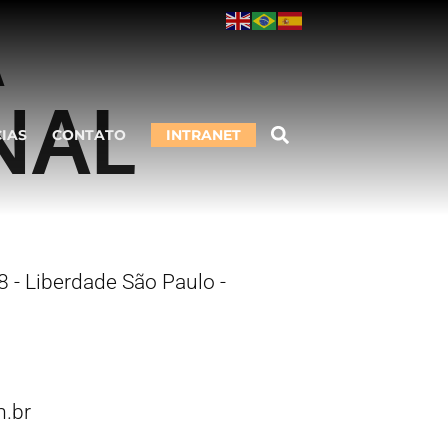
A
NAL
CIAS
CONTATO
INTRANET
 - Liberdade São Paulo -
.br