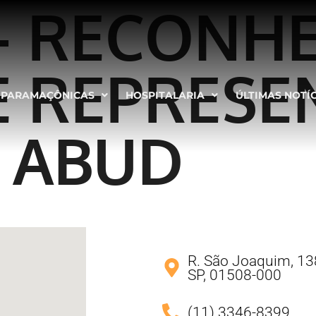
 – RECONH
 REPRESE
PARAMAÇÔNICAS
HOSPITALARIA
ÚLTIMAS NOTÍ
 ABUD
R. São Joaquim, 138
SP, 01508-000
(11) 3346-8399