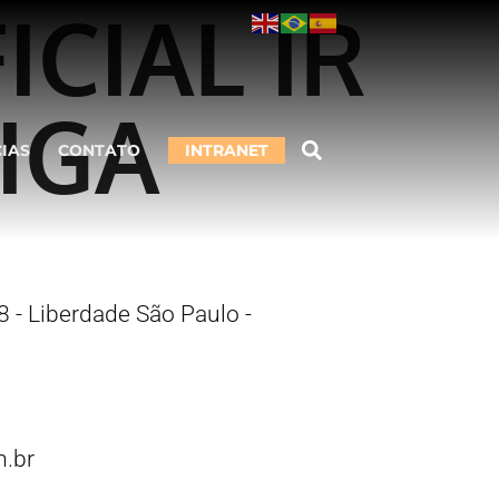
ICIAL IR
IGA
CIAS
CONTATO
INTRANET
 - Liberdade São Paulo -
.br