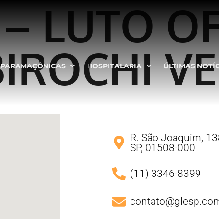
 – LUTO OF
IROCHI VE
PARAMAÇÔNICAS
HOSPITALARIA
ÚLTIMAS NOTÍ
R. São Joaquim, 138
SP, 01508-000
(11) 3346-8399
contato@glesp.com