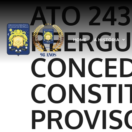
ATO 243
REERGU
HOME
A HISTÓRIA
CONCED
CONSTI
PROVIS