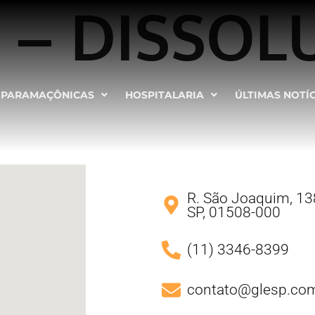
8 – DISSOL
PARAMAÇÔNICAS
HOSPITALARIA
ÚLTIMAS NOTÍ
R. São Joaquim, 138
SP, 01508-000
(11) 3346-8399
contato@glesp.com