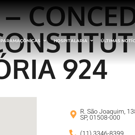
2 – CONCE
CONSTITUT
PARAMAÇÔNICAS
HOSPITALARIA
ÚLTIMAS NOTÍ
ÓRIA 924
R. São Joaquim, 138
SP, 01508-000
(11) 3346-8399