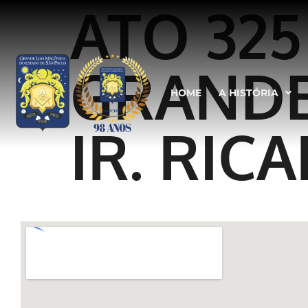
ATO 325
GRANDE
HOME
A HISTÓRIA
IR. RIC