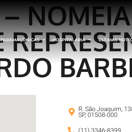
 – NOMEIA
 REPRESE
PARAMAÇÔNICAS
HOSPITALARIA
ÚLTIMAS NOTÍ
ARDO BARB
R. São Joaquim, 138
SP, 01508-000
(11) 3346-8399