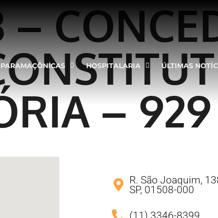
8 – CONCE
CONSTITUT
PARAMAÇÔNICAS
HOSPITALARIA
ÚLTIMAS NOTÍC
RIA – 929
R. São Joaquim, 138
SP, 01508-000
(11) 3346-8399