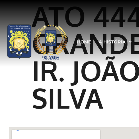
ATO 44
GRANDE
HOME
A HISTÓRIA
IR. JOÃ
SILVA