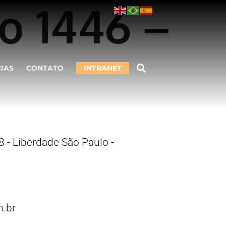
o 1446 –
CIAS
CONTATO
INTRANET
 - Liberdade São Paulo -
.br