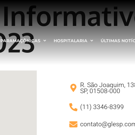
 Informativ
023
PARAMAÇÔNICAS
HOSPITALARIA
ÚLTIMAS NOTÍ
R. São Joaquim, 138
SP, 01508-000
(11) 3346-8399
contato@glesp.com