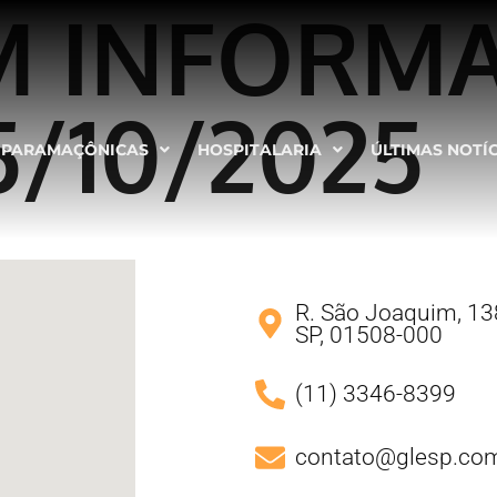
M INFORM
5/10/2025
PARAMAÇÔNICAS
HOSPITALARIA
ÚLTIMAS NOTÍ
R. São Joaquim, 138
SP, 01508-000
(11) 3346-8399
contato@glesp.com