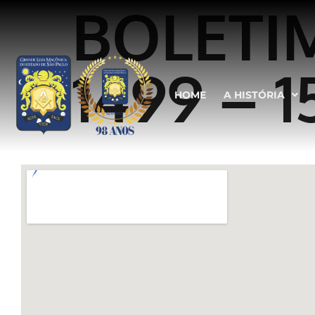
BOLETI
1499 – 1
HOME
A HISTÓRIA