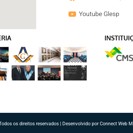
Youtube Glesp
ERIA
INSTITUI
odos os direitos reservados | Desenvolvido por Connect Web M