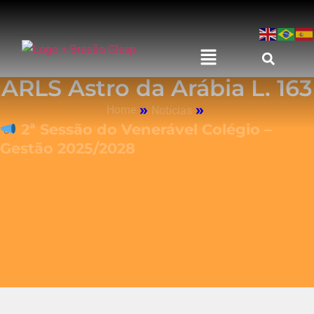
ARLS Astro da Arábia L. 163
»
»
Home
Notícias
2ª Sessão do Venerável Colégio –
Gestão 2025/2028