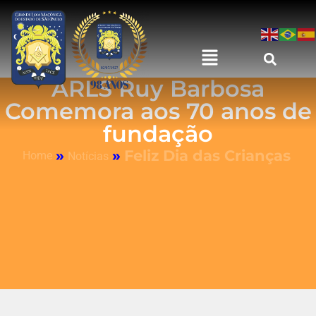
ARLS Ruy Barbosa
Comemora aos 70 anos de
fundação
»
»
Feliz Dia das Crianças
Home
Notícias