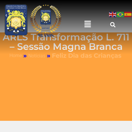
ARLS Transformação L. 711
– Sessão Magna Branca
»
»
Feliz Dia das Crianças
Home
Notícias