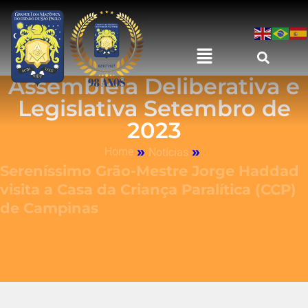
Assembleia Deliberativa e
Legislativa Setembro de
2023
»
»
Home
Notícias
Sereníssimo Grão-Mestre Jorge Haddad
visita a Casa da Criança Paralítica (CCP)
de Campinas