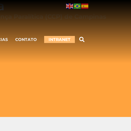
a
nça Paralítica (CCP) de Campinas
CIAS
CONTATO
INTRANET