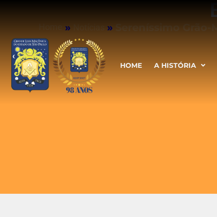
»
»
Sereníssimo Grão-M
Home
Notícias
HOME
A HISTÓRIA