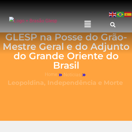
GLESP na Posse do Grão-
Mestre Geral e do Adjunto
do Grande Oriente do
Brasil
»
»
Home
Notícias
Leopoldina, Independência e Morte