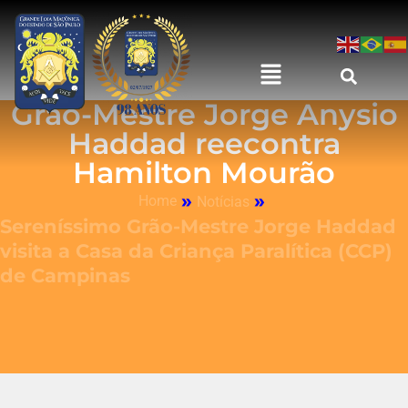
Grão-Mestre Jorge Anysio
Haddad reecontra
Hamilton Mourão
»
»
Home
Notícias
Sereníssimo Grão-Mestre Jorge Haddad
visita a Casa da Criança Paralítica (CCP)
de Campinas