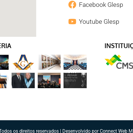
Facebook Glesp
Youtube Glesp
ERIA
INSTITUI
odos os direitos reservados | Desenvolvido por Connect Web M