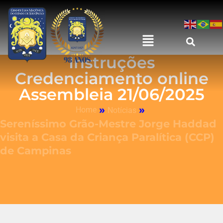
Instruções
Credenciamento online
Assembleia 21/06/2025
»
»
Home
Notícias
Sereníssimo Grão-Mestre Jorge Haddad
visita a Casa da Criança Paralítica (CCP)
de Campinas