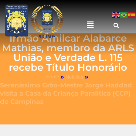
Irmão Amilcar Alabarce
Mathias, membro da ARLS
União e Verdade L. 115
recebe Título Honorário
»
»
Home
Notícias
Sereníssimo Grão-Mestre Jorge Haddad
visita a Casa da Criança Paralítica (CCP)
de Campinas