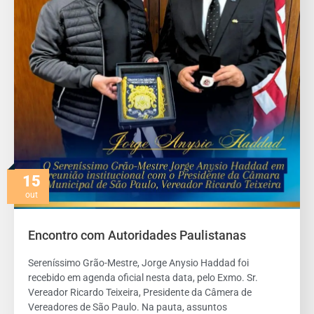
15
out
Encontro com Autoridades Paulistanas
Sereníssimo Grão-Mestre, Jorge Anysio Haddad foi
recebido em agenda oficial nesta data, pelo Exmo. Sr.
Vereador Ricardo Teixeira, Presidente da Câmera de
Vereadores de São Paulo. Na pauta, assuntos