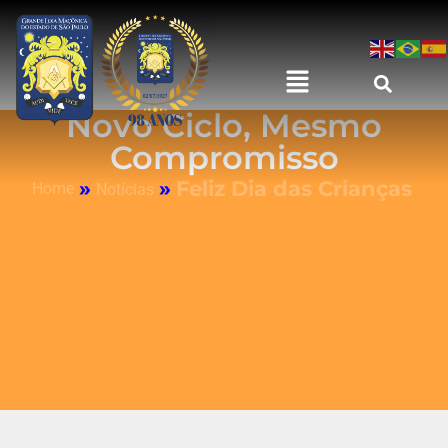
Novo Ciclo, Mesmo
Compromisso
»
»
Feliz Dia das Crianças
Home
Notícias