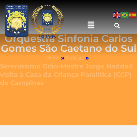
Orquestra Sinfonia Carlos
Gomes São Caetano do Sul
»
»
Home
Notícias
Sereníssimo Grão-Mestre Jorge Haddad
visita a Casa da Criança Paralítica (CCP)
de Campinas