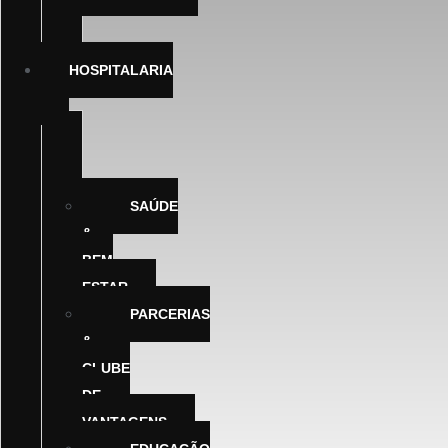
SHRINERS
INTERNATIONAL
HOSPITALARIA
FUNDO
DE
SOLIDARIEDADE
SAÚDE
&
BEM
ESTAR
PARCERIAS
&
CLUBE
DE
VANTAGENS