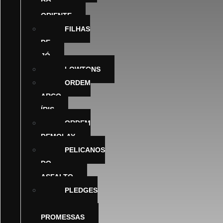
DO
ORIENTE
FILHAS
DE
JÓ
LOWTONS
ORDEM
ARCO-
ÍRIS
ORDEM
DEMOLAY
PELICANOS
DO
ASFALTO
PLEDGES
–
PROMESSAS