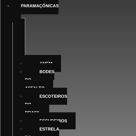
PARAMAÇÔNICAS
ABELHINHA
DAS
FILHAS
DE
JÓ
AMEM
BODES
DO
ASFALTO
ESCOTEIROS
DO
BRASIL
ESCUDEIROS
ESTRELA