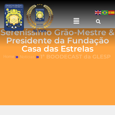
Sereníssimo Grão-Mestre &
Presidente da Fundação
Casa das Estrelas
»
»
1ª BOODECAST da GLESP
Home
Notícias