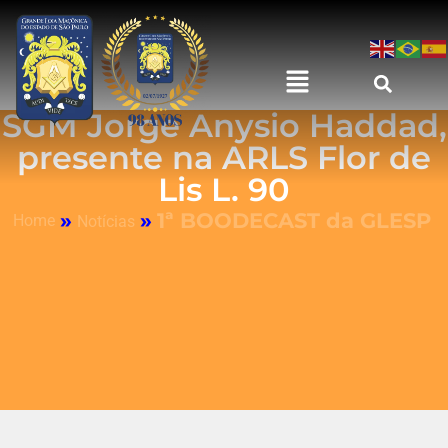
SGM Jorge Anysio Haddad,
presente na ARLS Flor de
Lis L. 90
»
»
1ª BOODECAST da GLESP
Home
Notícias