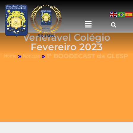
Venerável Colégio
Fevereiro 2023
»
»
1ª BOODECAST da GLESP
Home
Notícias